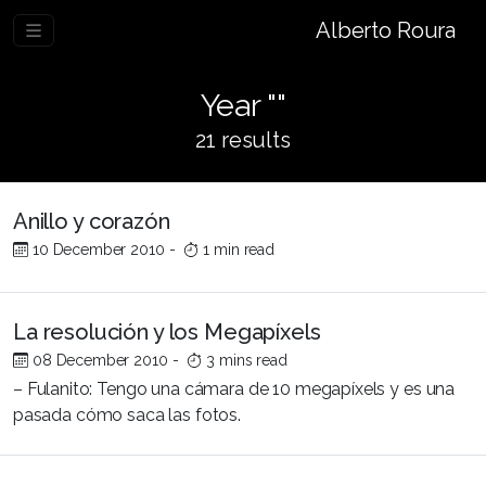
Alberto Roura
Year ""
21 results
Anillo y corazón
10 December 2010
-
1 min read
La resolución y los Megapíxels
08 December 2010
-
3 mins read
– Fulanito: Tengo una cámara de 10 megapíxels y es una
pasada cómo saca las fotos.