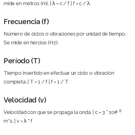
mide en metros (m). | λ = c / f | f = c / λ
Frecuencia (f)
Número de ciclos o vibraciones por unidad de tiempo.
Se mide en hercios (Hz).
Período (T)
Tiempo invertido en efectuar un ciclo o vibración
completa. | T = 1 / f | f = 1 / T
Velocidad (v)
8
Velocidad con que se propaga la onda. | c = 3 * 10#
m*s. | v = λ * f