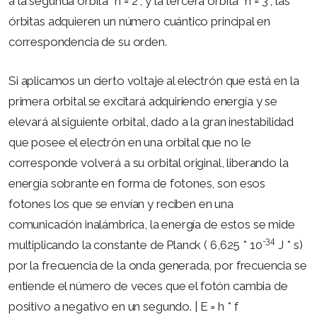
a la segunda orbita “n = 2”, y la tercera orbita “n = 3”, las
órbitas adquieren un número cuántico principal en
correspondencia de su orden.
Si aplicamos un cierto voltaje al electrón que está en la
primera orbital se excitará adquiriendo energía y se
elevará al siguiente orbital, dado a la gran inestabilidad
que posee el electrón en una orbital que no le
corresponde volverá a su orbital original, liberando la
energía sobrante en forma de fotones, son esos
fotones los que se envían y reciben en una
comunicación inalámbrica, la energía de estos se mide
-34
multiplicando la constante de Planck ( 6,625 * 10
J * s)
por la frecuencia de la onda generada, por frecuencia se
entiende el número de veces que el fotón cambia de
positivo a negativo en un segundo. | E = h * f