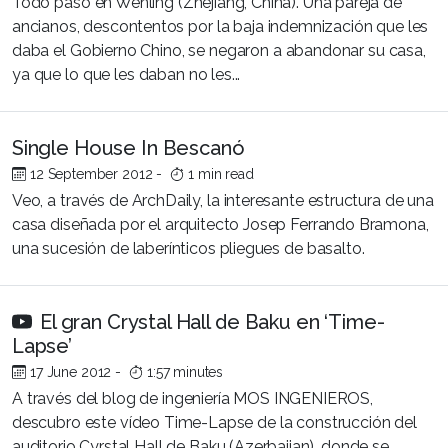
Todo pasó en Wenling (Zhejiang, China). Una pareja de
ancianos, descontentos por la baja indemnización que les
daba el Gobierno Chino, se negaron a abandonar su casa,
ya que lo que les daban no les...
Single House In Bescanó
12 September 2012
-
1 min read
Veo, a través de ArchDaily, la interesante estructura de una
casa diseñada por el arquitecto Josep Ferrando Bramona,
una sucesión de laberínticos pliegues de basalto.
El gran Crystal Hall de Baku en ‘Time-
Lapse’
17 June 2012
-
1:57 minutes
A través del blog de ingeniería MOS INGENIEROS,
descubro este vídeo Time-Lapse de la construcción del
auditorio Cyrstal Hall de Baku (Azerbaijan), donde se