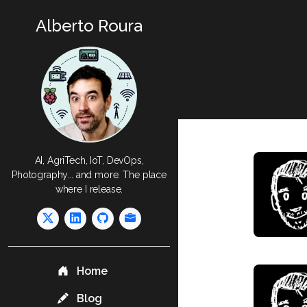
Alberto Roura
AI, AgriTech, IoT, DevOps,
Photography... and more. The place
where I release.
Home
Blog