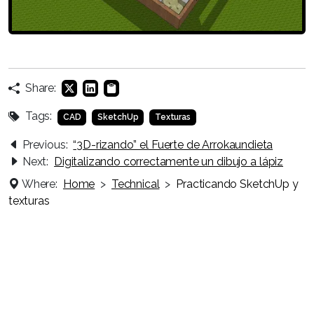
Share:
Tags:
CAD
SketchUp
Texturas
Previous:
“3D-rizando” el Fuerte de Arrokaundieta
Next:
Digitalizando correctamente un dibujo a lápiz
Where:
Home
>
Technical
>
Practicando SketchUp y
texturas