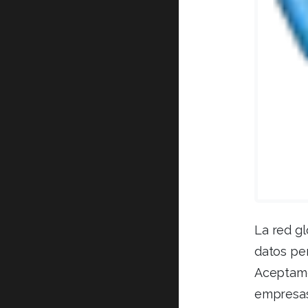
La red gl
datos pe
Aceptamo
empresas