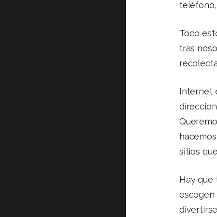
teléfono,
Todo est
tras noso
recolect
Internet 
direccion
Queremos
hacemos,
sitios qu
Hay que 
escogen 
divertirse