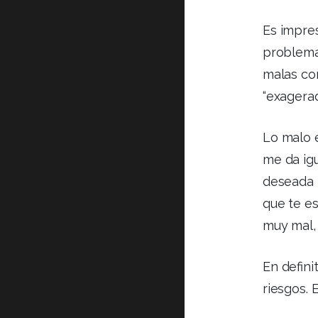
Es impres
problema
malas con
“exagerad
Lo malo 
me da igu
deseada p
que te e
muy mal,
En defini
riesgos. 