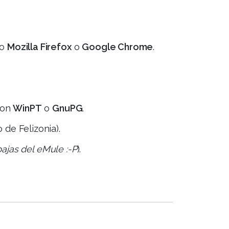
mo
Mozilla Firefox
o
Google Chrome
.
 con
WinPT
o
GnuPG
.
 de Felizonia).
bajas del eMule :-P
).