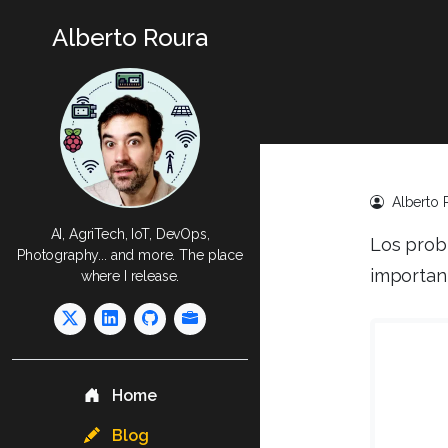
Alberto Roura
Alberto 
AI, AgriTech, IoT, DevOps,
Los prob
Photography... and more. The place
important
where I release.
Home
Blog