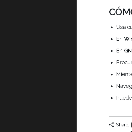
CÓMO
Usa cu
En
Wi
En
GN
Procur
Miente
Navega
Puede
Share: