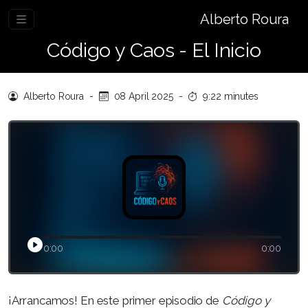
Alberto Roura
Código y Caos - El Inicio
Alberto Roura
-
08 April 2025
-
9:22 minutes
0:00
0:00
¡Arrancamos! En este primer episodio de
Código y