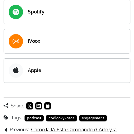
Spotify
iVoox
Apple
Share:
Tags:
podcast
codigo-y-caos
engagement
Previous:
Cómo la IA Está Cambiando el Arte y la