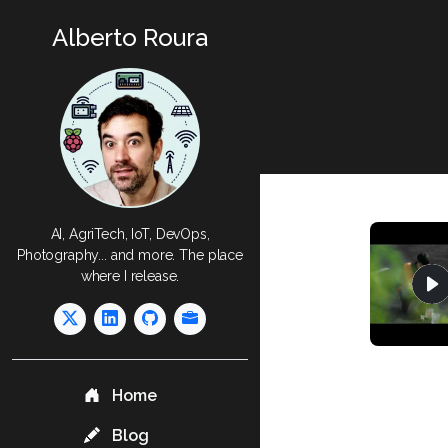
Alberto Roura
AI, AgriTech, IoT, DevOps,
Photography... and more. The place
where I release.
Home
Blog