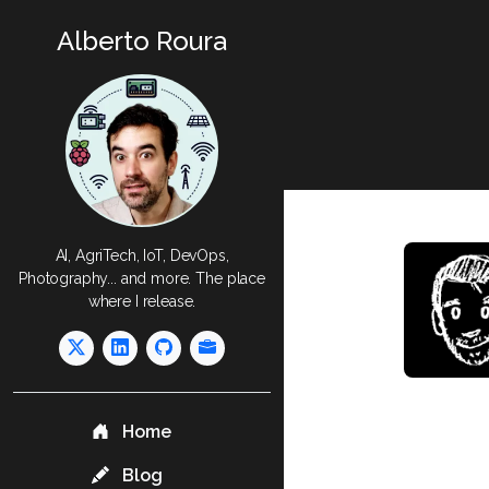
Alberto Roura
AI, AgriTech, IoT, DevOps,
Photography... and more. The place
where I release.
Home
Blog