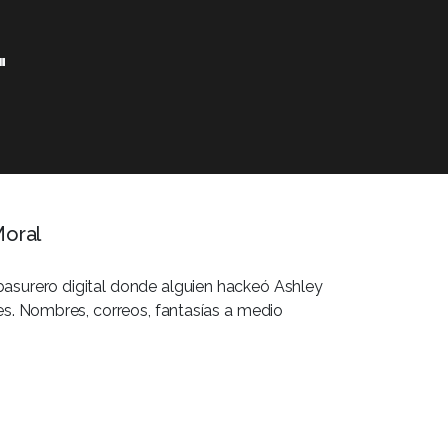
"
Moral
basurero digital donde alguien hackeó Ashley
ces. Nombres, correos, fantasías a medio