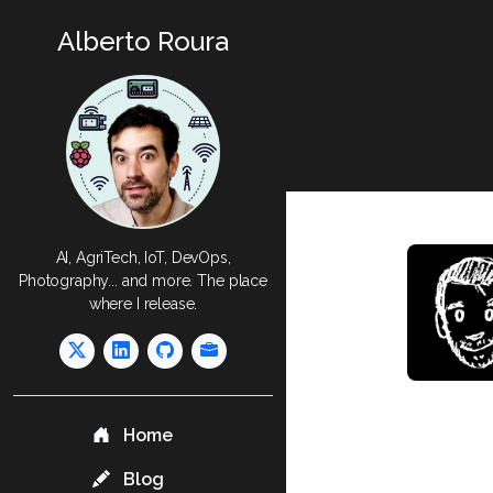
Alberto Roura
AI, AgriTech, IoT, DevOps,
Photography... and more. The place
where I release.
Home
Blog