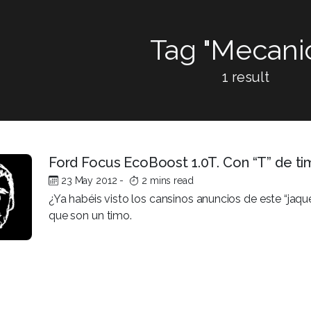
Tag "Mecani
1 result
Ford Focus EcoBoost 1.0T. Con “T” de t
23 May 2012
-
2 mins read
¿Ya habéis visto los cansinos anuncios de este “jaque
que son un timo.