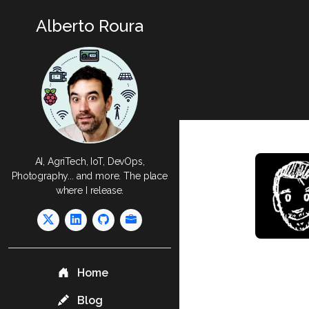
Alberto Roura
AI, AgriTech, IoT, DevOps,
Photography... and more. The place
where I release.
Home
Blog