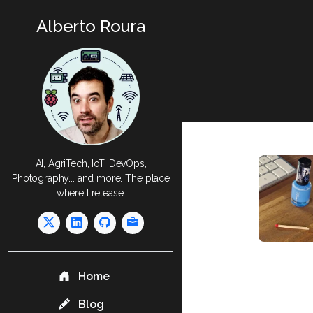
Alberto Roura
AI, AgriTech, IoT, DevOps,
Photography... and more. The place
where I release.
Home
Blog